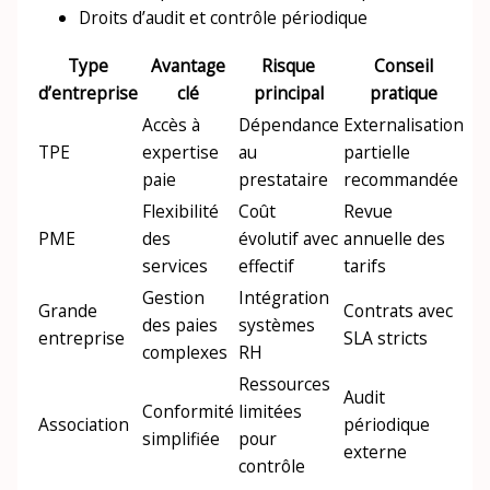
Droits d’audit et contrôle périodique
Type
Avantage
Risque
Conseil
d’entreprise
clé
principal
pratique
Accès à
Dépendance
Externalisation
TPE
expertise
au
partielle
paie
prestataire
recommandée
Flexibilité
Coût
Revue
PME
des
évolutif avec
annuelle des
services
effectif
tarifs
Gestion
Intégration
Grande
Contrats avec
des paies
systèmes
entreprise
SLA stricts
complexes
RH
Ressources
Audit
Conformité
limitées
Association
périodique
simplifiée
pour
externe
contrôle