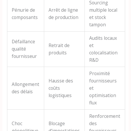
Sourcing
Pénurie de
Arrêt de ligne
multiple local
composants
de production
et stock
tampon
Audits locaux
Défaillance
Retrait de
et
qualité
produits
colocalisation
fournisseur
R&D
Proximité
Hausse des
fournisseurs
Allongement
coûts
et
des délais
logistiques
optimisation
flux
Renforcement
Choc
Blocage
des
géopolitique
d’importations
fournisseurs