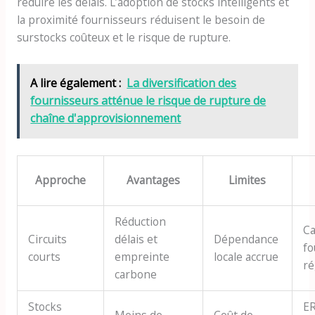
réduire les délais. L’adoption de stocks intelligents et
la proximité fournisseurs réduisent le besoin de
surstocks coûteux et le risque de rupture.
A lire également :
La diversification des
fournisseurs atténue le risque de rupture de
chaîne d'approvisionnement
Approche
Avantages
Limites
Réduction
Ca
Circuits
délais et
Dépendance
fo
courts
empreinte
locale accrue
ré
carbone
Stocks
ER