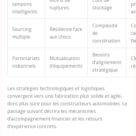
Moins de
Coût de
tampons
pr
ruptures
stockage
intelligents
a
Complexité
Co
Sourcing
Résilience face
de
ca
multiple
aux chocs
coordination
fl
Besoins
Partenariats
Mutualisation
Cl
d’alignement
industriels
d’équipements
ré
stratégique
Les stratégies technologiques et logistiques
convergent vers une fabrication plus solide et agile,
donc plus sûre pour les constructeurs automobiles. Le
passage suivant décrira les mécanismes
d’accompagnement financier et les retours
d’expérience concrets.