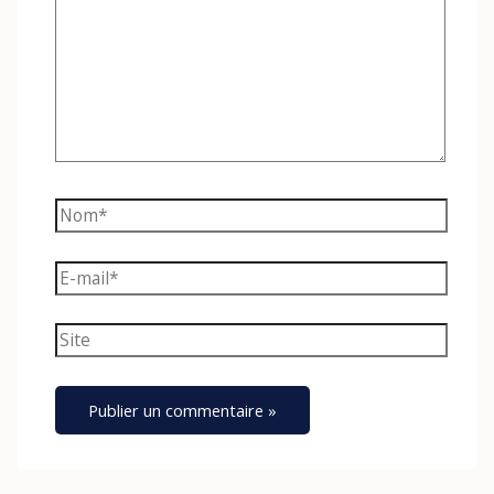
Nom*
E-
mail*
Site