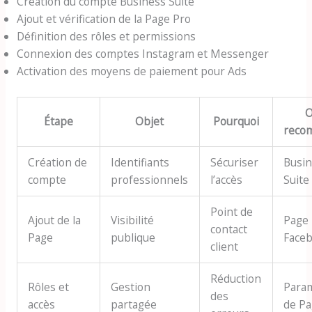
Création du compte Business Suite
Ajout et vérification de la Page Pro
Définition des rôles et permissions
Connexion des comptes Instagram et Messenger
Activation des moyens de paiement pour Ads
O
Étape
Objet
Pourquoi
reco
Création de
Identifiants
Sécuriser
Busi
compte
professionnels
l’accès
Suite
Point de
Ajout de la
Visibilité
Page
contact
Page
publique
Face
client
Réduction
Rôles et
Gestion
Para
des
accès
partagée
de P